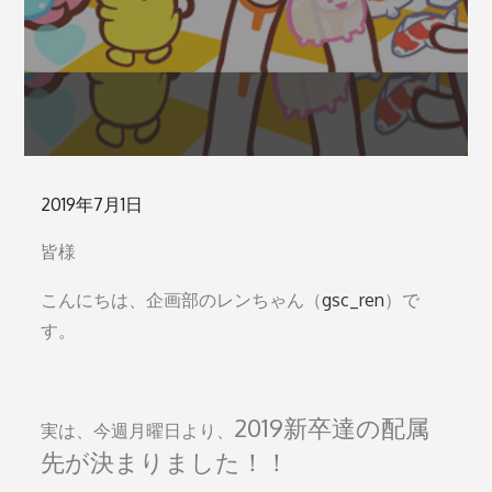
Posted
2019年7月1日
on
皆様
こんにちは、企画部のレンちゃん（
gsc_ren
）で
す。
2019新卒達の配属
実は、今週月曜日より、
先が決まりました！！