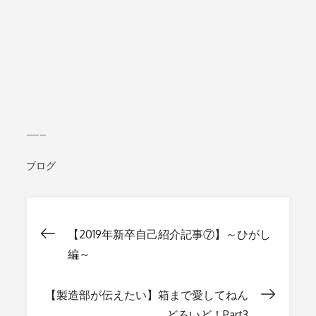
—–
ブログ
【2019年新卒自己紹介記事⑦】～ひがし
投
編～
稿
【製造部が伝えたい】箱まで愛してねん
どろいど！Part3