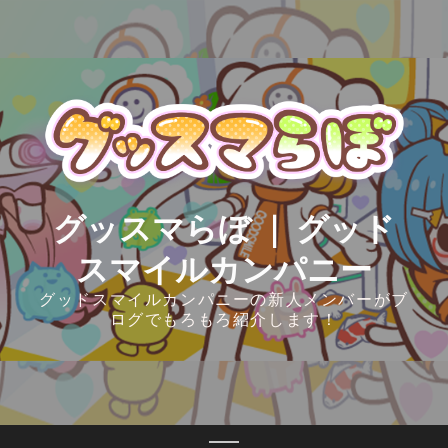
Skip
to
content
グッスマらぼ ｜ グッド
スマイルカンパニー
グッドスマイルカンパニーの新人メンバーがブ
ログでもろもろ紹介します！