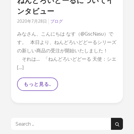
ねんどろいどーるについてイ
ンタビュー
Posted
2020年7月28日
ブログ
on
みなさん、こんにちは なす（@GscNasu）で
す。 本日より、ねんどろいどどーるシリーズ
の新しい商品の受注が開始いたしました！
それは… 「ねんどろいどどーる 天使：シエ
[…]
【本
もっと見る…
日
よ
り
受
注
開
始！】
Search
新
Search
作
for: