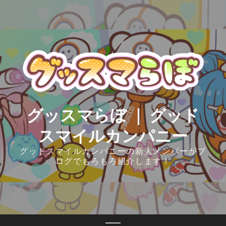
Skip
to
content
グッスマらぼ ｜ グッド
スマイルカンパニー
グッドスマイルカンパニーの新人メンバーがブ
ログでもろもろ紹介します！