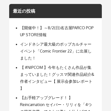
ね
ん
ど
最近の投稿
ろ
い
ど
ー
【開催中！】～8/2(日)名古屋PARCO POP
る
に
UP STORE情報
つ
い
インドネシア最大級のポップカルチャー
て
イベント「Comic Frontier 22」に出展し
イ
ン
ました！
タ
ビ
【 #NIPCOM 】今年もたくさん作品が集
ュ
ー
まっていました！グッスマ関連作品紹介&
作者インタビュー【 展示会参加レポート
】
【お手軽アップグレード！ 】
Reincarnation セイバー・リリィを「4つ