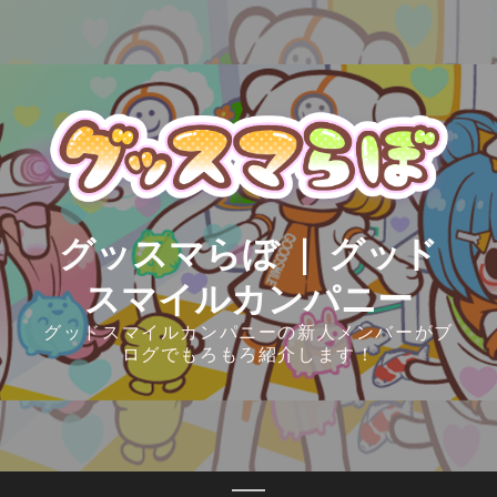
Skip
to
content
グッスマらぼ ｜ グッド
スマイルカンパニー
グッドスマイルカンパニーの新人メンバーがブ
ログでもろもろ紹介します！