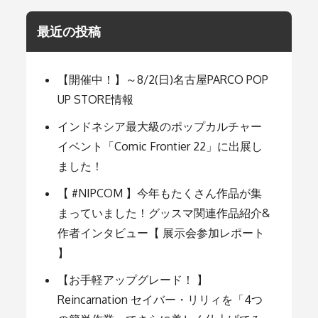
年
末
年
最近の投稿
始、
プ
ラ
キ
【開催中！】～8/2(日)名古屋PARCO POP
ッ
UP STORE情報
ト
を
組
インドネシア最大級のポップカルチャー
も
イベント「Comic Frontier 22」に出展し
う！！
～
ました！
【 #NIPCOM 】今年もたくさん作品が集
まっていました！グッスマ関連作品紹介&
作者インタビュー【 展示会参加レポート
】
【お手軽アップグレード！ 】
Reincarnation セイバー・リリィを「4つ