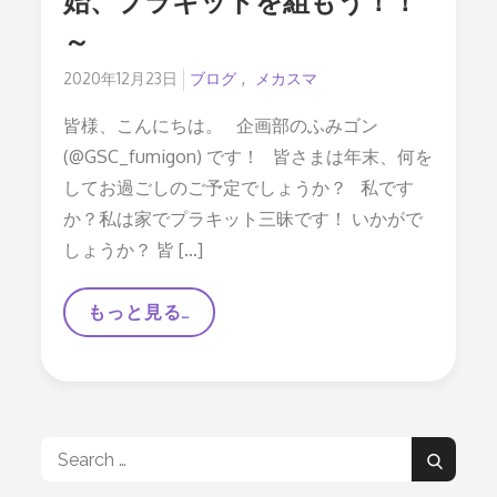
始、プラキットを組もう！！
～
Posted
2020年12月23日
ブログ
メカスマ
on
皆様、こんにちは。 企画部のふみゴン
(@GSC_fumigon) です！ 皆さまは年末、何を
してお過ごしのご予定でしょうか？ 私です
か？私は家でプラキット三昧です！ いかがで
しょうか？ 皆 […]
もっと見る…
プ
ラ
キ
ッ
ト
特
集
Search
Search
～
for: