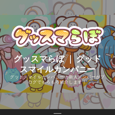
Skip
to
content
グッスマらぼ ｜ グッド
スマイルカンパニー
グッドスマイルカンパニーの新人メンバーがブ
ログでもろもろ紹介します！