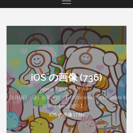
iOS の画像 (736)
Home
2021
6月
7
【6月13日（日）出荷開始！】chitocerium XCIX-albere &
C-efer【商品紹介】
iOS の画像 (736)