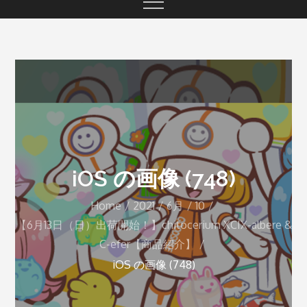
iOS の画像 (748)
Home
2021
6月
10
【6月13日（日）出荷開始！】chitocerium XCIX-albere &
C-efer【商品紹介】
iOS の画像 (748)