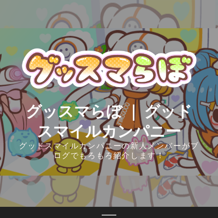
Skip
to
content
グッスマらぼ ｜ グッド
スマイルカンパニー
グッドスマイルカンパニーの新人メンバーがブ
ログでもろもろ紹介します！