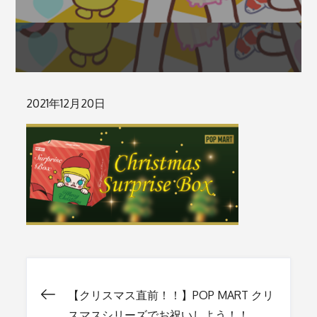
Posted
2021年12月20日
on
【クリスマス直前！！】POP MART クリ
投
スマスシリーズでお祝いしよう！！