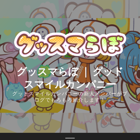
Skip
to
content
グッスマらぼ ｜ グッド
スマイルカンパニー
グッドスマイルカンパニーの新人メンバーがブ
ログでもろもろ紹介します！