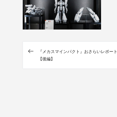
『メカスマインパクト』おさらいレポー
投
【後編】
稿
ナ
ビ