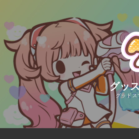
Skip
to
content
グッス
グッドス