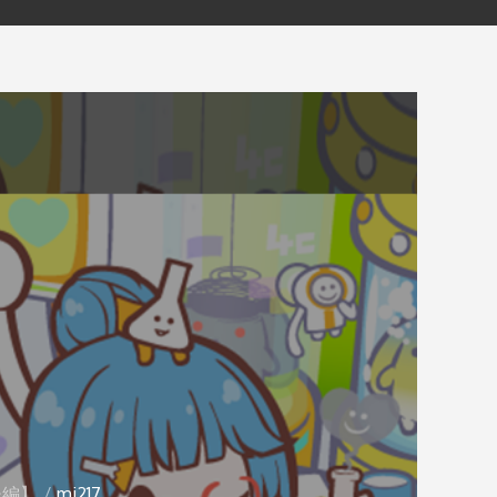
後編】
mi217