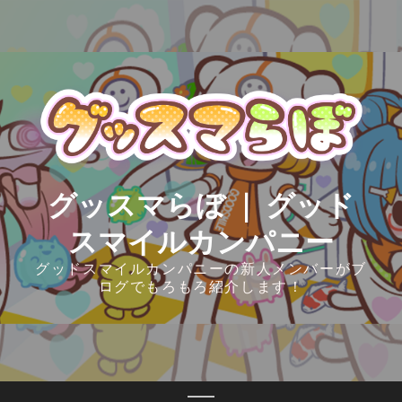
Skip
to
content
グッスマらぼ ｜ グッド
スマイルカンパニー
グッドスマイルカンパニーの新人メンバーがブ
ログでもろもろ紹介します！