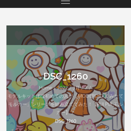
DSC_1260
Home
2022
3月
7
モデルキットほぼ初めての人が「MODEROID くみたて
モルカー」シリーズを組み立ててみた！【PUI PUI モル
カー】
DSC_1260