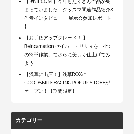
ョ
【 #NIPCOM 】今年もたくさん作品が集
まっていました！グッスマ関連作品紹介&
ン
作者インタビュー【 展示会参加レポート
】
【お手軽アップグレード！ 】
Reincarnation セイバー・リリィを「4つ
の簡単作業」でさらに美しく仕上げてみ
よう！
【浅草に出店！】浅草ROXに
GOODSMILE RACING POP UP STOREが
オープン！【期間限定】
カテゴリー