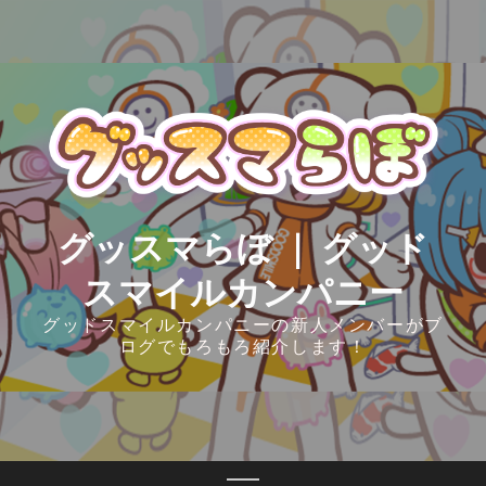
Skip
to
content
グッスマらぼ ｜ グッド
スマイルカンパニー
グッドスマイルカンパニーの新人メンバーがブ
ログでもろもろ紹介します！