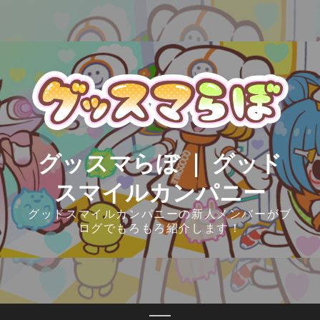
Skip
to
content
グッスマらぼ ｜ グッド
スマイルカンパニー
グッドスマイルカンパニーの新人メンバーがブ
ログでもろもろ紹介します！