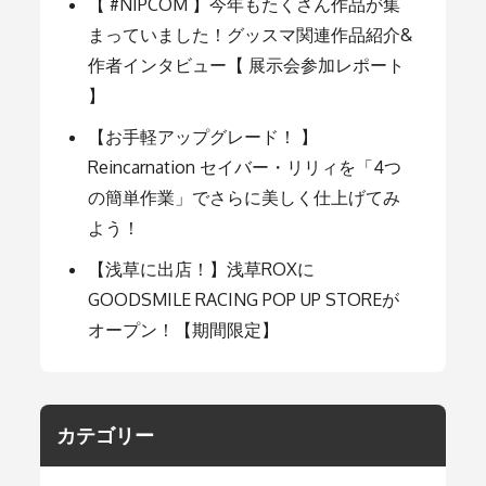
ョ
【 #NIPCOM 】今年もたくさん作品が集
まっていました！グッスマ関連作品紹介&
ン
作者インタビュー【 展示会参加レポート
】
【お手軽アップグレード！ 】
Reincarnation セイバー・リリィを「4つ
の簡単作業」でさらに美しく仕上げてみ
よう！
【浅草に出店！】浅草ROXに
GOODSMILE RACING POP UP STOREが
オープン！【期間限定】
カテゴリー