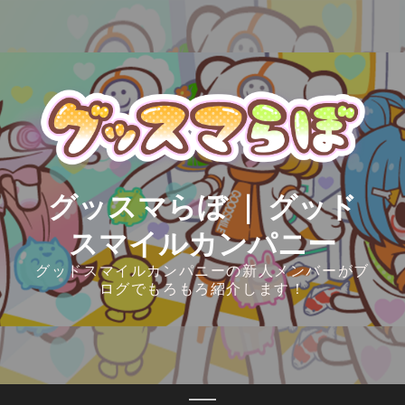
Skip
to
content
グッスマらぼ ｜ グッド
スマイルカンパニー
グッドスマイルカンパニーの新人メンバーがブ
ログでもろもろ紹介します！