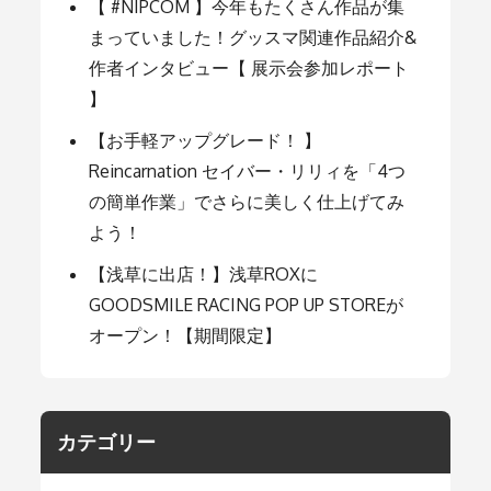
ョ
【 #NIPCOM 】今年もたくさん作品が集
まっていました！グッスマ関連作品紹介&
ン
作者インタビュー【 展示会参加レポート
】
【お手軽アップグレード！ 】
Reincarnation セイバー・リリィを「4つ
の簡単作業」でさらに美しく仕上げてみ
よう！
【浅草に出店！】浅草ROXに
GOODSMILE RACING POP UP STOREが
オープン！【期間限定】
カテゴリー