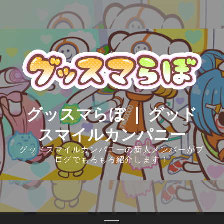
Skip
to
content
グッスマらぼ ｜ グッド
スマイルカンパニー
グッドスマイルカンパニーの新人メンバーがブ
ログでもろもろ紹介します！