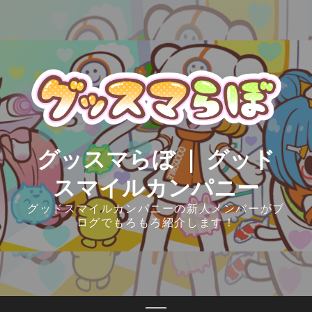
Skip
to
content
グッスマらぼ ｜ グッド
スマイルカンパニー
グッドスマイルカンパニーの新人メンバーがブ
ログでもろもろ紹介します！