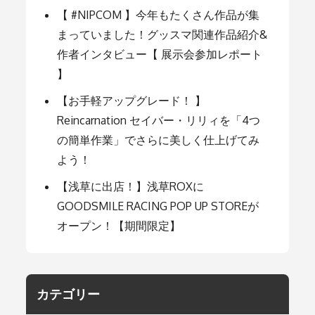
ョ
【 #NIPCOM 】今年もたくさん作品が集
まっていました！グッスマ関連作品紹介&
ン
作者インタビュー【 展示会参加レポート
】
【お手軽アップグレード！ 】
Reincarnation セイバー・リリィを「4つ
の簡単作業」でさらに美しく仕上げてみ
よう！
【浅草に出店！】浅草ROXに
GOODSMILE RACING POP UP STOREが
オープン！【期間限定】
カテゴリー