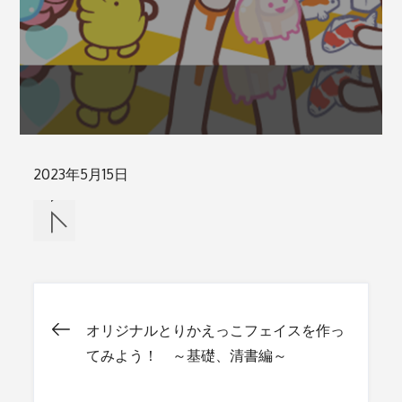
Posted
2023年5月15日
on
オリジナルとりかえっこフェイスを作っ
投
てみよう！ ～基礎、清書編～