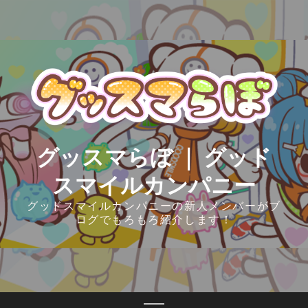
Skip
to
content
グッスマらぼ ｜ グッド
スマイルカンパニー
グッドスマイルカンパニーの新人メンバーがブ
ログでもろもろ紹介します！