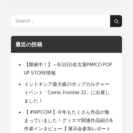
稿
ナ
Search
Search
for:
ビ
最近の投稿
ゲ
【開催中！】～8/2(日)名古屋PARCO POP
ー
UP STORE情報
インドネシア最大級のポップカルチャー
シ
イベント「Comic Frontier 22」に出展し
ました！
ョ
【 #NIPCOM 】今年もたくさん作品が集
まっていました！グッスマ関連作品紹介&
ン
作者インタビュー【 展示会参加レポート