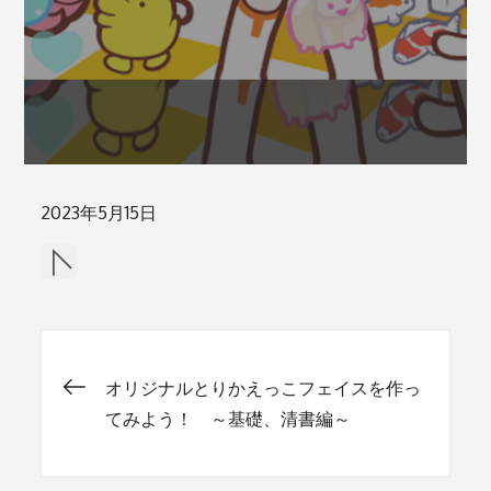
Posted
2023年5月15日
on
オリジナルとりかえっこフェイスを作っ
投
てみよう！ ～基礎、清書編～
稿