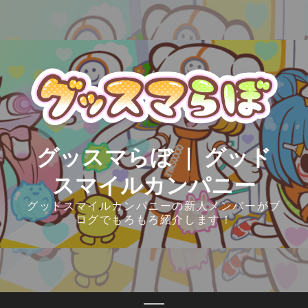
Skip
to
content
グッスマらぼ ｜ グッド
スマイルカンパニー
グッドスマイルカンパニーの新人メンバーがブ
ログでもろもろ紹介します！