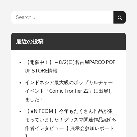
ナ
Search
Search
for:
ビ
最近の投稿
ゲ
【開催中！】～8/2(日)名古屋PARCO POP
ー
UP STORE情報
インドネシア最大級のポップカルチャー
シ
イベント「Comic Frontier 22」に出展し
ました！
ョ
【 #NIPCOM 】今年もたくさん作品が集
まっていました！グッスマ関連作品紹介&
ン
作者インタビュー【 展示会参加レポート
】