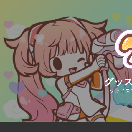
Skip
to
content
グッス
グッドス