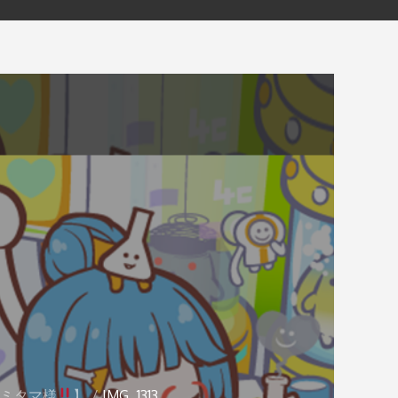
ミタマ様
】
IMG_1313