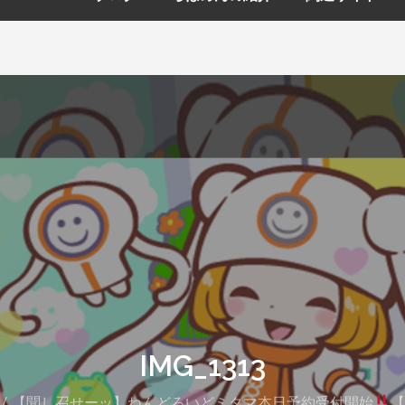
IMG_1313
【聞し召せーッ】ねんどろいどミタマ本日予約受付開始
【