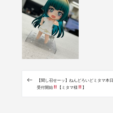
【聞し召せーッ】ねんどろいどミタマ本
投
受付開始
【ミタマ様
】
稿