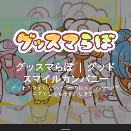
Skip
to
content
グッスマらぼ ｜ グッド
スマイルカンパニー
グッドスマイルカンパニーの新人メンバーがブ
ログでもろもろ紹介します！