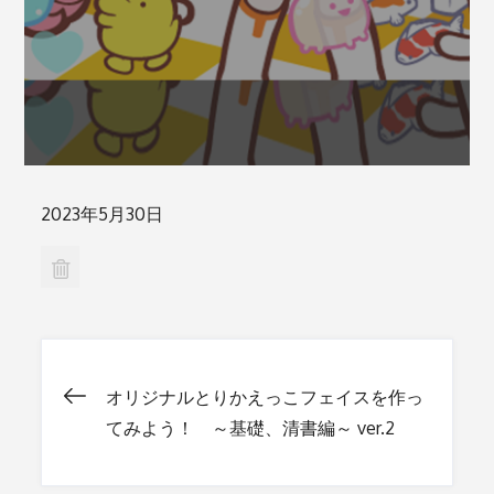
Posted
2023年5月30日
on
オリジナルとりかえっこフェイスを作っ
投
てみよう！ ～基礎、清書編～ ver.2
稿