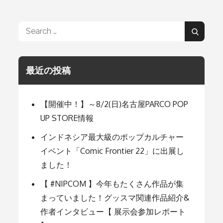
ナ
Search
Search
for:
ビ
最近の投稿
ゲ
【開催中！】～8/2(日)名古屋PARCO POP
ー
UP STORE情報
インドネシア最大級のポップカルチャー
シ
イベント「Comic Frontier 22」に出展し
ました！
ョ
【 #NIPCOM 】今年もたくさん作品が集
まっていました！グッスマ関連作品紹介&
ン
作者インタビュー【 展示会参加レポート