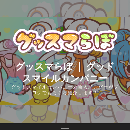
Skip
to
content
グッスマらぼ ｜ グッド
スマイルカンパニー
グッドスマイルカンパニーの新人メンバーがブ
ログでもろもろ紹介します！