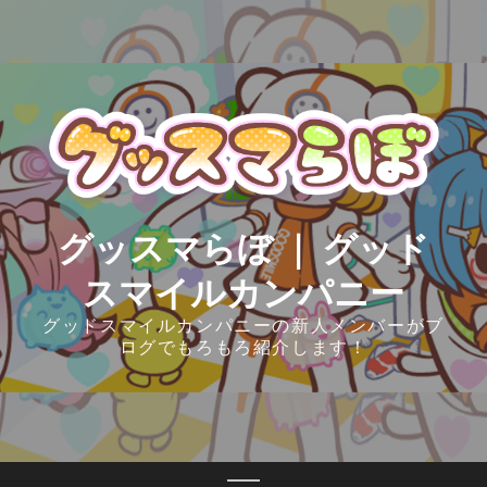
Skip
to
content
グッスマらぼ ｜ グッド
スマイルカンパニー
グッドスマイルカンパニーの新人メンバーがブ
ログでもろもろ紹介します！