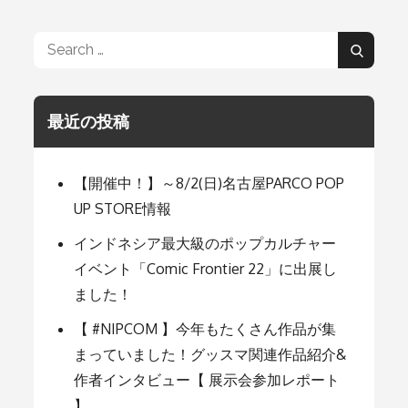
ナ
Search
Search
for:
ビ
最近の投稿
ゲ
【開催中！】～8/2(日)名古屋PARCO POP
ー
UP STORE情報
インドネシア最大級のポップカルチャー
シ
イベント「Comic Frontier 22」に出展し
ました！
ョ
【 #NIPCOM 】今年もたくさん作品が集
まっていました！グッスマ関連作品紹介&
ン
作者インタビュー【 展示会参加レポート
】