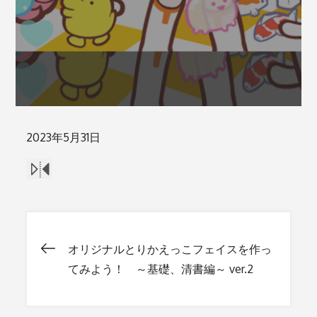
Posted
2023年5月31日
on
オリジナルとりかえっこフェイスを作っ
投
てみよう！ ～基礎、清書編～ ver.2
稿