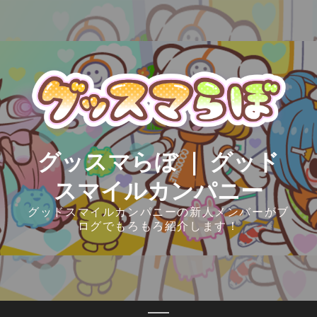
Skip
to
content
グッスマらぼ ｜ グッド
スマイルカンパニー
グッドスマイルカンパニーの新人メンバーがブ
ログでもろもろ紹介します！