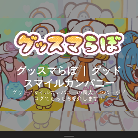
Skip
to
content
グッスマらぼ ｜ グッド
スマイルカンパニー
グッドスマイルカンパニーの新人メンバーがブ
ログでもろもろ紹介します！