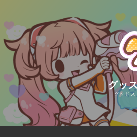
Skip
to
content
グッス
グッドス