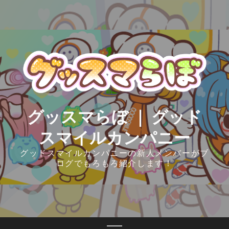
Skip
to
content
グッスマらぼ ｜ グッド
スマイルカンパニー
グッドスマイルカンパニーの新人メンバーがブ
ログでもろもろ紹介します！