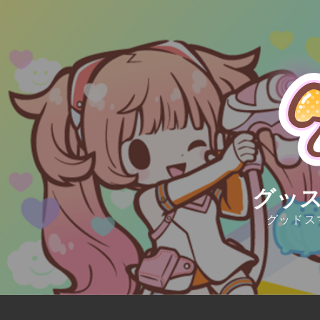
Skip
to
content
グッス
グッドス