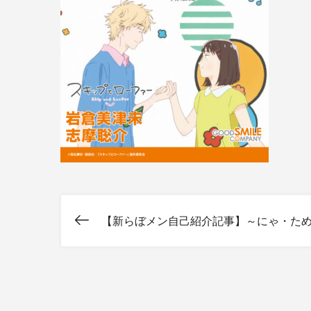
【新らぼメン自己紹介記事】～にゃ・た
投
稿