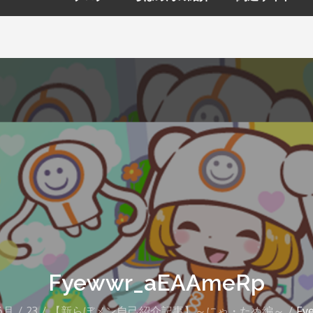
Fyewwr_aEAAmeRp
6月
23
【新らぼメン自己紹介記事】～にゃ・ため編～
Fy