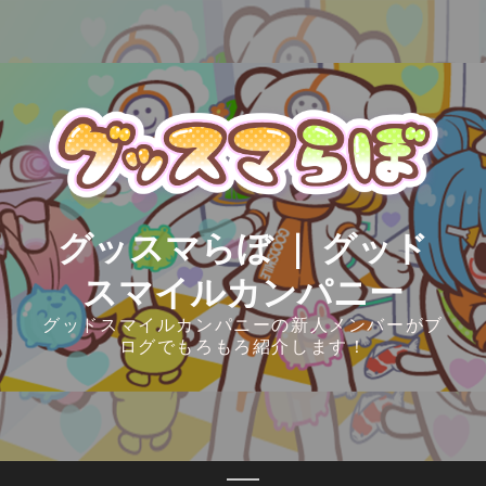
Skip
to
content
グッスマらぼ ｜ グッド
スマイルカンパニー
グッドスマイルカンパニーの新人メンバーがブ
ログでもろもろ紹介します！