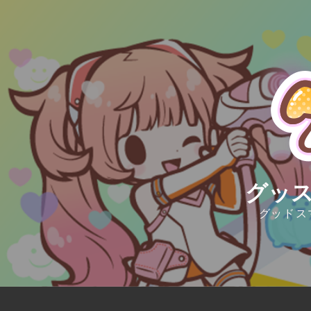
Skip
to
content
グッス
グッドス