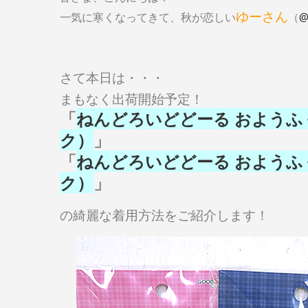
ゆーさん
一気に寒くなってきて、秋が恋しい
（
@
さて本日は・・・
まもなく出荷開始予定！
「
ねんどろいどどーる おようふく
ク）
」
「
ねんどろいどどーる おようふく
ク）
」
の綺麗な着用方法を
ご紹介します！