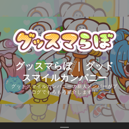
Skip
to
content
グッスマらぼ ｜ グッド
スマイルカンパニー
グッドスマイルカンパニーの新人メンバーがブ
ログでもろもろ紹介します！