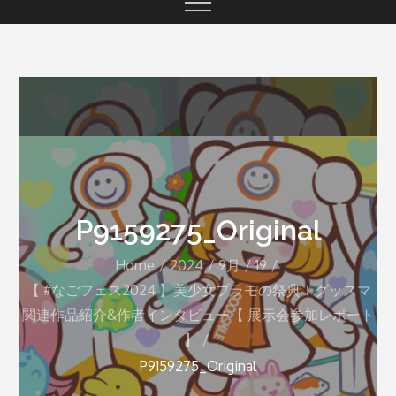
P9159275_Original
Home
2024
9月
19
【 #なごフェス2024 】美少女プラモの祭典！グッスマ
関連作品紹介&作者インタビュー【 展示会参加レポート
】
P9159275_Original