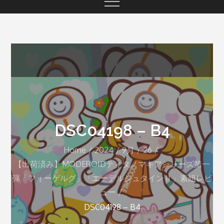
DSC04198 – B4
Home
2024
9月
26
【出荷済み】MODEROIDティタノマキアシリーズ第一
弾「フォーゲルグ」「エーデルシュタインⅡ」素組レビ
ュー
DSC04198 – B4