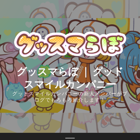
Skip
to
content
グッスマらぼ ｜ グッド
スマイルカンパニー
グッドスマイルカンパニーの新人メンバーがブ
ログでもろもろ紹介します！