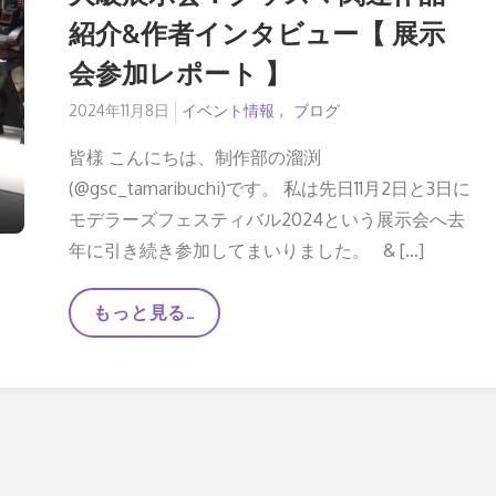
紹介&作者インタビュー【 展示
会参加レポート 】
Posted
2024年11月8日
イベント情報
ブログ
on
皆様 こんにちは、制作部の溜渕
(@gsc_tamaribuchi)です。 私は先日11月2日と3日に
モデラーズフェスティバル2024という展示会へ去
年に引き続き参加してまいりました。 & […]
【
もっと見る…
#
モ
デ
フ
ェ
ス
2024
】
西