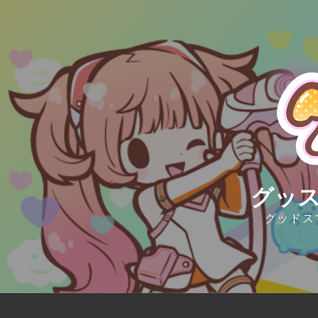
Skip
to
content
グッス
グッドス