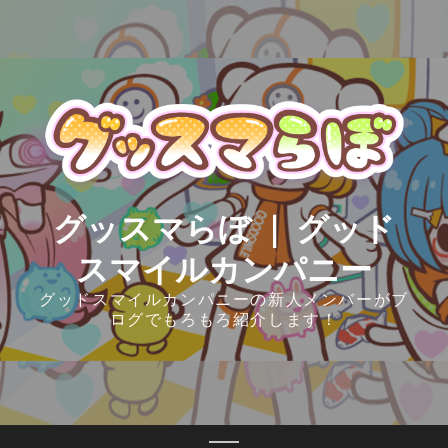
Skip
to
content
グッスマらぼ ｜ グッド
スマイルカンパニー
グッドスマイルカンパニーの新人メンバーがブ
ログでもろもろ紹介します！