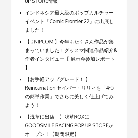
ー
UP STORE情報
インドネシア最大級のポップカルチャー
シ
イベント「Comic Frontier 22」に出展し
ました！
ョ
【 #NIPCOM 】今年もたくさん作品が集
まっていました！グッスマ関連作品紹介&
ン
作者インタビュー【 展示会参加レポート
】
【お手軽アップグレード！ 】
Reincarnation セイバー・リリィを「4つ
の簡単作業」でさらに美しく仕上げてみ
よう！
【浅草に出店！】浅草ROXに
GOODSMILE RACING POP UP STOREが
オープン！【期間限定】