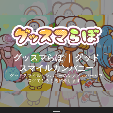
Skip
to
content
グッスマらぼ ｜ グッド
スマイルカンパニー
グッドスマイルカンパニーの新人メンバーがブ
ログでもろもろ紹介します！