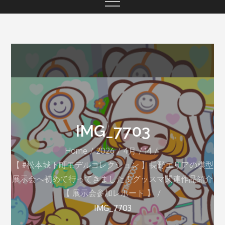
IMG_7703
Home
2026
4月
14
【 #松本城下町モデルコレクション 】長野エリアの模型
展示会へ初めて行ってきました！グッスマ関連作品紹介
【 展示会参加レポート 】
IMG_7703