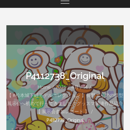
P4112738_Original
Home
2026
4月
14
【 #松本城下町モデルコレクション 】長野エリアの模型
展示会へ初めて行ってきました！グッスマ関連作品紹介
【 展示会参加レポート 】
P4112738_Original