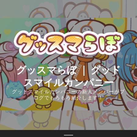
Skip
to
content
グッスマらぼ ｜ グッド
スマイルカンパニー
グッドスマイルカンパニーの新人メンバーがブ
ログでもろもろ紹介します！