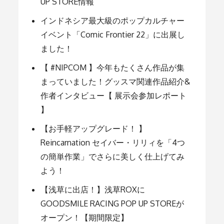
ー
UP STORE情報
インドネシア最大級のポップカルチャー
シ
イベント「Comic Frontier 22」に出展し
ました！
ョ
【 #NIPCOM 】今年もたくさん作品が集
まっていました！グッスマ関連作品紹介&
ン
作者インタビュー【 展示会参加レポート
】
【お手軽アップグレード！ 】
Reincarnation セイバー・リリィを「4つ
の簡単作業」でさらに美しく仕上げてみ
よう！
【浅草に出店！】浅草ROXに
GOODSMILE RACING POP UP STOREが
オープン！【期間限定】