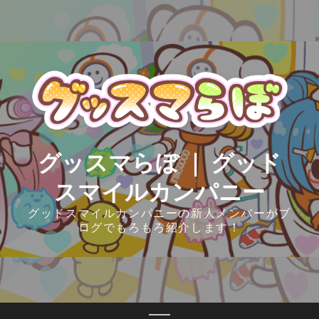
Skip
to
content
グッスマらぼ ｜ グッド
スマイルカンパニー
グッドスマイルカンパニーの新人メンバーがブ
ログでもろもろ紹介します！