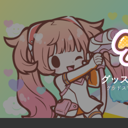
Skip
to
content
グッス
グッドス