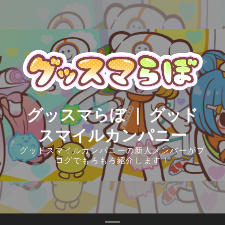
Skip
to
content
グッスマらぼ ｜ グッド
スマイルカンパニー
グッドスマイルカンパニーの新人メンバーがブ
ログでもろもろ紹介します！