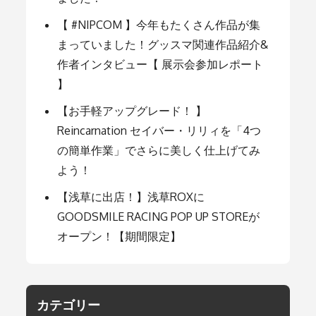
ョ
【 #NIPCOM 】今年もたくさん作品が集
まっていました！グッスマ関連作品紹介&
ン
作者インタビュー【 展示会参加レポート
】
【お手軽アップグレード！ 】
Reincarnation セイバー・リリィを「4つ
の簡単作業」でさらに美しく仕上げてみ
よう！
【浅草に出店！】浅草ROXに
GOODSMILE RACING POP UP STOREが
オープン！【期間限定】
カテゴリー