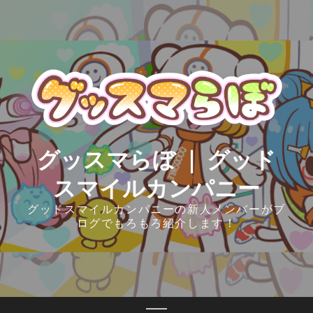
Skip
to
content
グッスマらぼ ｜ グッド
スマイルカンパニー
グッドスマイルカンパニーの新人メンバーがブ
ログでもろもろ紹介します！