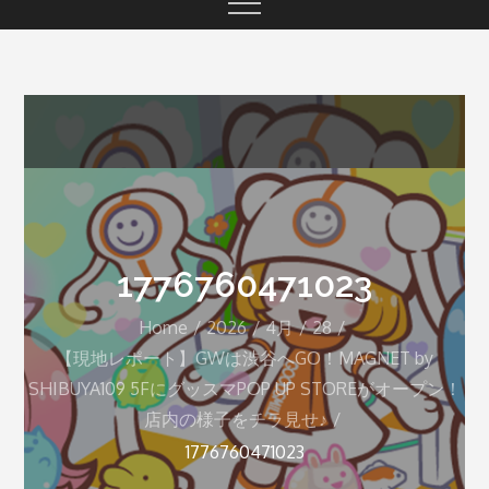
1776760471023
Home
2026
4月
28
【現地レポート】GWは渋谷へGO！MAGNET by
SHIBUYA109 5FにグッスマPOP UP STOREがオープン！
店内の様子をチラ見せ♪
1776760471023