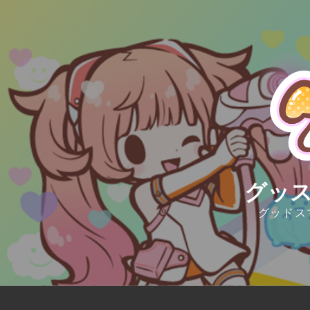
Skip
to
content
グッス
グッドス