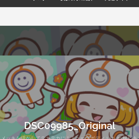
DSC09985_Original
EA 】メッキを活かしてテカテカに！ミューズボディ いちか 銀ビキ