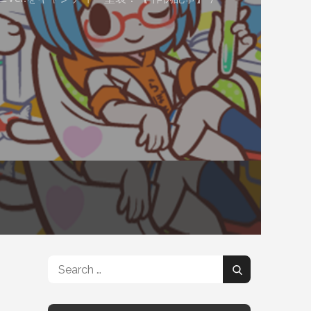
Search
Search
for: