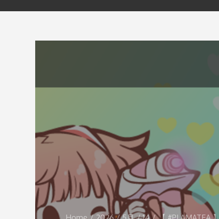
Home
2026
5月
14
【 #PLAMAT