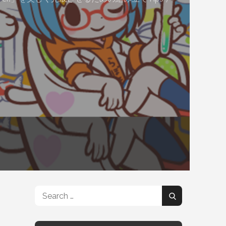
Search
Search
for: