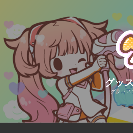
Skip
to
content
グッス
グッドス