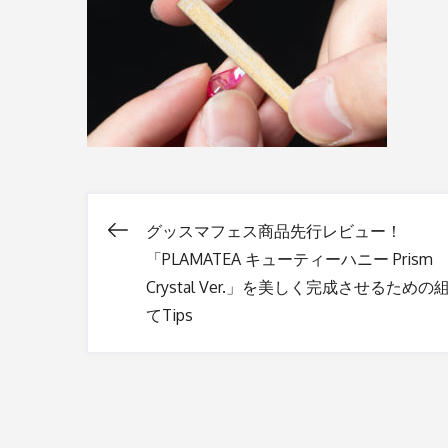
グッスマフェス商品先行レビュー！
投
「PLAMATEA キューティーハニー Prism
Crystal Ver.」を美しく完成させるための
稿
てTips
ナ