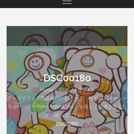
DSC00180
Home
2026
6月
3
グッスマフェス商品先行レビュー！「PLAMATEA キュー
ティーハニー Prism Crystal Ver.」を美しく完成させるた
めの組み立てTips
DSC00180