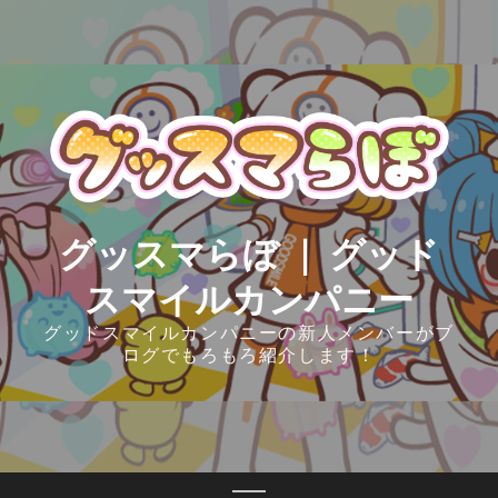
Skip
to
content
グッスマらぼ ｜ グッド
スマイルカンパニー
グッドスマイルカンパニーの新人メンバーがブ
ログでもろもろ紹介します！