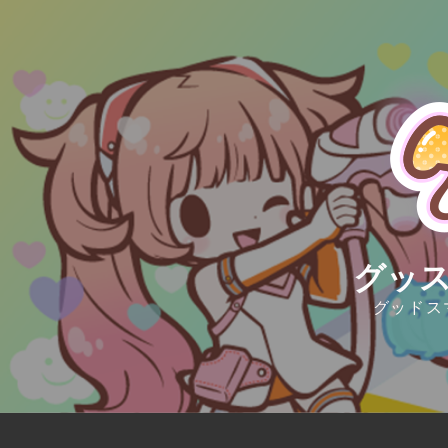
Skip
to
content
グッス
グッドス