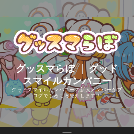
Skip
to
content
グッスマらぼ ｜ グッド
スマイルカンパニー
グッドスマイルカンパニーの新人メンバーがブ
ログでもろもろ紹介します！