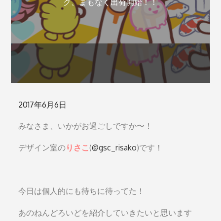
ク、まもなく出荷開始！！
Posted
2017年6月6日
on
みなさま、いかがお過ごしですか〜！
デザイン室の
りさこ
(
@gsc_risako
)です！
今日は個人的にも待ちに待ってた！
あのねんどろいどを紹介していきたいと思います