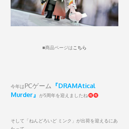
■商品ページは
こちら
PCゲーム
『DRAMAtical
今年は
Murder』
が5周年を迎えましたね
そして「ねんどろいど ミンク」が出荷を迎えるにあ
たって、