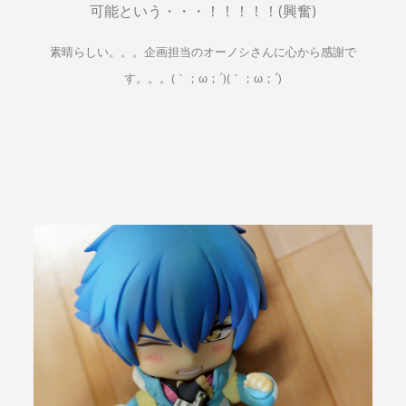
可能という・・・！！！！！(興奮)
素晴らしい。。。企画担当のオーノシさんに心から感謝で
す。。。(｀；ω；´)(｀；ω；´)