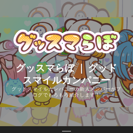
Skip
to
content
グッスマらぼ ｜ グッド
スマイルカンパニー
グッドスマイルカンパニーの新人メンバーがブ
ログでもろもろ紹介します！