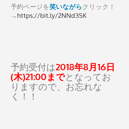
予約ページを
笑いながら
クリック！
→
https://bit.ly/2NNd3SK
予約受付は
2018年8月16日
(木)21:00まで
となってお
りますので、お忘れな
く！！