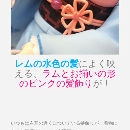
レムの水色の髪
によく映
える、
ラムとお揃いの形
のピンクの髪飾り
が！
いつもは右耳の近くについている髪飾りが、着物に