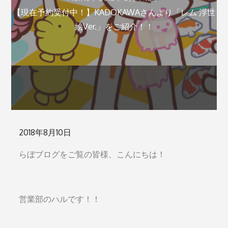
【現在予約受付中！】KADOKAWAさんより「レム 浮世
絵Ver.」をご紹介！！
Posted
2018年8月10日
on
らぼブログをご覧の皆様、こんにちは！
営業部のハルです！！