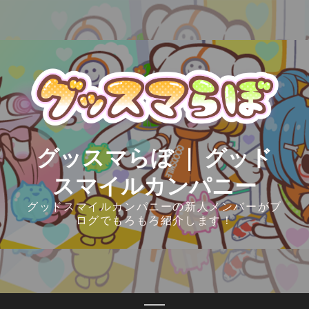
Skip
to
content
グッスマらぼ ｜ グッド
スマイルカンパニー
グッドスマイルカンパニーの新人メンバーがブ
ログでもろもろ紹介します！