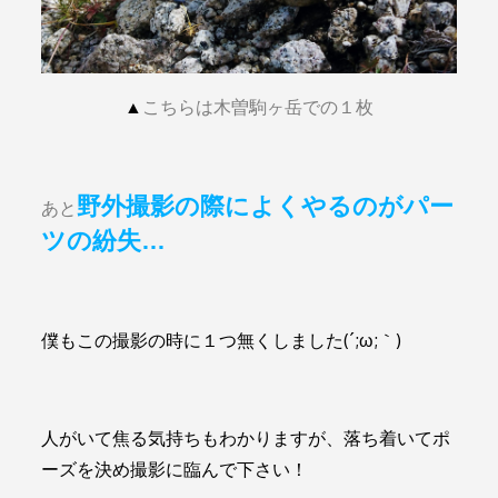
▲
こちらは木曽駒ヶ岳での１枚
野外撮影の際によくやるのがパー
あと
ツの紛失…
僕もこの撮影の時に１つ無くしました(´;ω;｀)
人がいて焦る気持ちもわかりますが、落ち着いてポ
ーズを決め撮影に臨んで下さい！