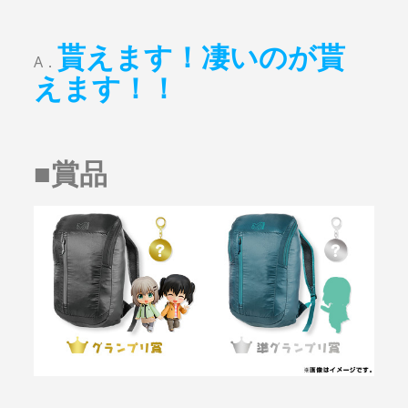
貰えます！凄いのが貰
A．
えます！！
■
賞品