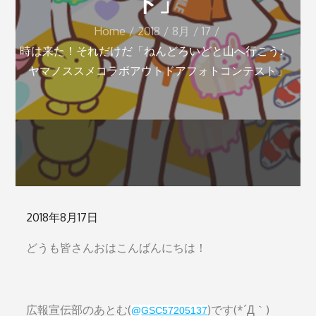
ト」
Home
2018
8月
17
時は来た！それだけだ「ねんどろいどと山へ行こう♪
ヤマノススメコラボアウトドアフォトコンテスト」
Posted
2018年8月17日
on
どうも皆さんおはこんばんにちは！
広報宣伝部のあとむ(
)です(*´Д｀)
@
GSC57205137