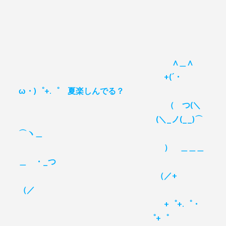
∧＿∧
+(´・
ω・)゜+.゜ 夏楽しんでる？
（ つ(＼
(＼_ノ(__)⌒
⌒ヽ＿
） ＿＿＿
＿ ・_つ
（／+
（／
+゜+.゜・
゜+゜