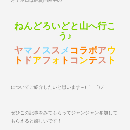
さて本日は絶賛開催中の
ねんどろいどと山へ行こ
う♪
ヤ
マ
ノ
ス
ス
メ
コラボ
ア
ウ
ト
ド
ア
フ
ォ
ト
コ
ン
テ
ス
ト
についてご紹介したいと思います～( ｀ー´)ノ
ぜひこの記事をみてもらってジャンジャン参加して
もらえると嬉しいです！