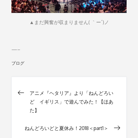
▲まだ興奮が収まりません( ｀ー´)ノ
—–
ブログ
アニメ『ヘタリア』より「ねんどろい
投
ど イギリス」で遊んでみた！【ほあ
た】
稿
ねんどろいどと夏休み！2018＜part1＞
ナ