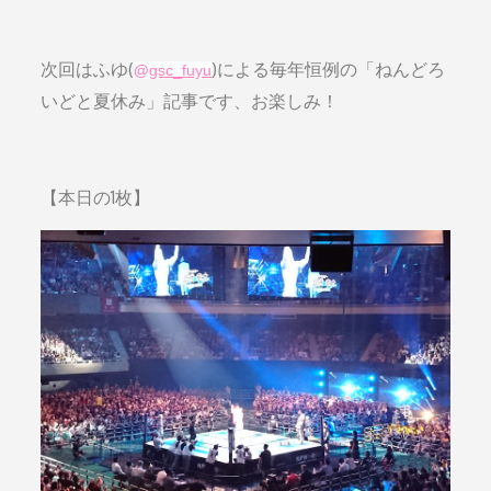
次回はふゆ(
)による毎年恒例の「ねんどろ
@
gsc_fuyu
いどと夏休み」記事です、お楽しみ！
【本日の1枚】