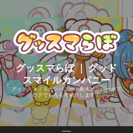
Skip
to
content
グッスマらぼ ｜ グッド
スマイルカンパニー
グッドスマイルカンパニーの新人メンバーがブ
ログでもろもろ紹介します！