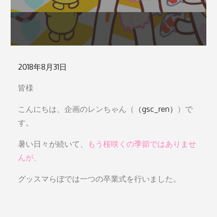
Posted
2018年8月31日
on
皆様
こんにちは、企画のレンちゃん（
（gsc_ren）
）で
す。
暑い日々が続いて、
もう桜咲くの季節ではありませ
んが、
グッスマらぼでは一つの卒業式を行いました。