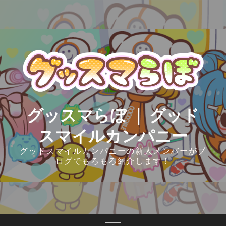
Skip
to
content
グッスマらぼ ｜ グッド
スマイルカンパニー
グッドスマイルカンパニーの新人メンバーがブ
ログでもろもろ紹介します！