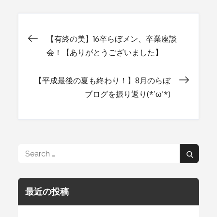
【有終の美】16卒らぼメン、卒業座談
投
会！【ありがとうございました】
稿
【平成最後の夏も終わり！】8月のらぼ
ブログを振り返り(*’ω’*)
ナ
ビ
Search
Search
ゲ
for:
最近の投稿
ー