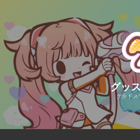
Skip
to
content
グッス
グッドス