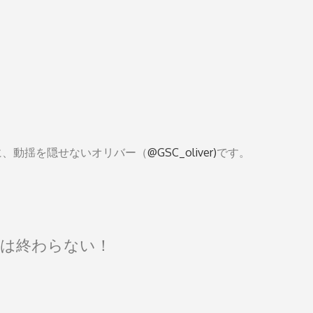
に、動揺を隠せないオリバー（
@GSC_oliver)
です。
は終わらない！