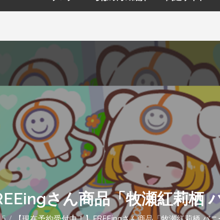
EEingさん商品「牧瀬紅莉栖 バ
5
【現在予約受付中！】FREEingさん商品「牧瀬紅莉栖 バニ