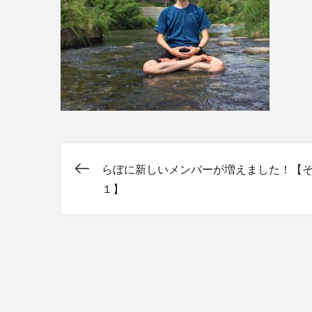
らぼに新しいメンバーが増えました！【
投
１】
稿
ナ