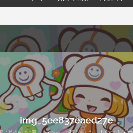
img_5ee837eaed27e
月
16
らぼに新しいメンバーが増えました！【その１】
im