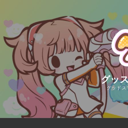
Skip
to
content
グッス
グッドス