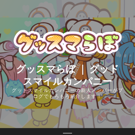
Skip
to
content
グッスマらぼ ｜ グッド
スマイルカンパニー
グッドスマイルカンパニーの新人メンバーがブ
ログでもろもろ紹介します！