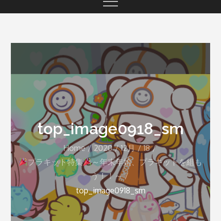
top_image0918_sm
Home
2020
12月
18
プラキット特集
～年末年始、プラキットを組も
う！！～
top_image0918_sm