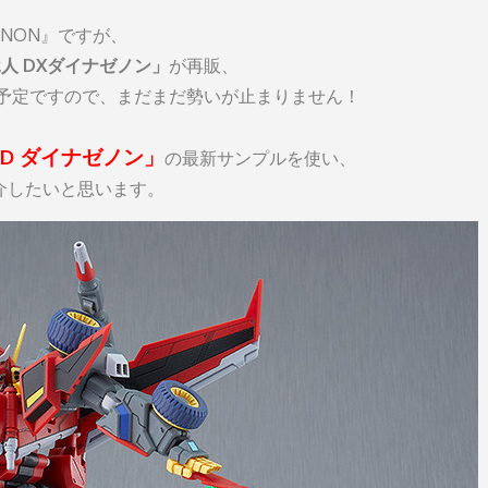
ENON』ですが、
竜人 DXダイナゼノン」
が再販、
予定ですので、まだまだ勢いが止まりません！
OID ダイナゼノン」
の最新サンプルを使い、
介したいと思います。