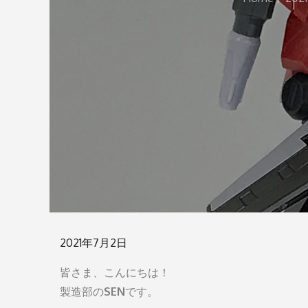
Posted
2021年7月2日
on
皆さま、こんにちは！
製造部の
SEN
です。