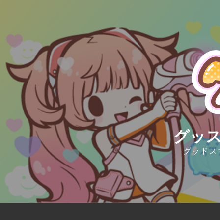
Skip
to
content
グッス
グッドス