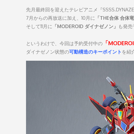
先月最終回を迎えたテレビアニメ『SSSS.DYNAZ
7月からの再放送に加え、10月に
「THE合体 合体
そして11月に
「MODEROID ダイナゼノン」
も発売
「MODER
というわけで、今回は予約受付中の
ダイナゼノン状態の
可動構造のキーポイント
を紹